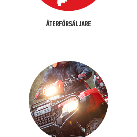
ÅTERFÖRSÄLJARE
alfdjslöafjöl