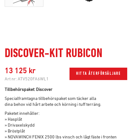
DISCOVER-KIT RUBICON
13 125 kr
HITTA ÅTERFÖRSÄLJARE
Art nr:
ATV520FA6WL1
Tillbehörspaket: Discover
Specialframtagna tillbehörspaket som täcker alla
dina behov vid hårt arbete och körning i tuff terräng.
Paketet innehåller:
» Hasplåt
» Drivaxelskydd
» Bröstplåt
» NOVAWINCH FENIX 2500 lbs vinsch och lågt fäste i fronten