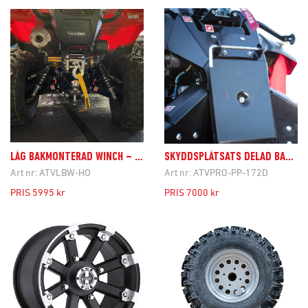
LÅG BAKMONTERAD WINCH – PAKET
SKYDDSPLÅTSATS DELAD BAKAXEL
Art nr:
ATVLBW-HO
Art nr:
ATVPRO-PP-172D
PRIS
5995 kr
PRIS
7000 kr