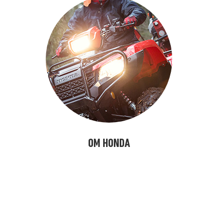
OM HONDA
kjasöflajf