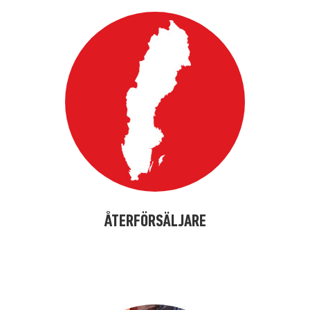
ÅTERFÖRSÄLJARE
alfdjslöafjöl