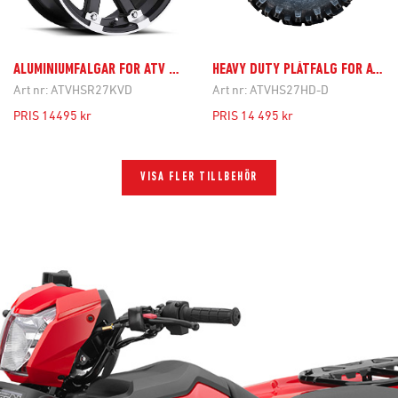
ALUMINIUMFÄLGAR FÖR ATV MED DELAD BAKAXEL
HEAVY DUTY PLÅTFÄLG FÖR ATV MED DELAD BAKAXEL
Art nr:
ATVHSR27KVD
Art nr:
ATVHS27HD-D
PRIS
14495 kr
PRIS
14 495 kr
VISA FLER TILLBEHÖR