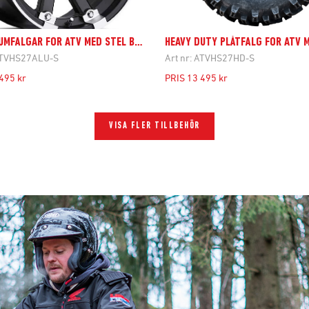
ALUMINIUMFÄLGAR FÖR ATV MED STEL BAKAXEL
TVHS27ALU-S
Art nr:
ATVHS27HD-S
495 kr
PRIS
13 495 kr
VISA FLER TILLBEHÖR