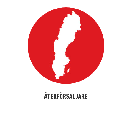
ÅTERFÖRSÄLJARE
alfdjslöafjöl