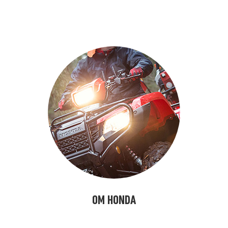
alfdjslöafjöl
OM HONDA
kjasöflajf