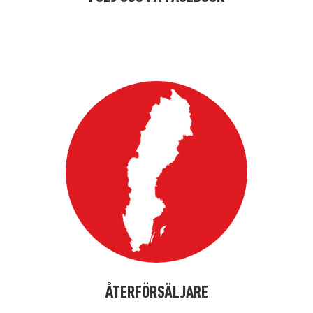
kalfkdsfköä
ÅTERFÖRSÄLJARE