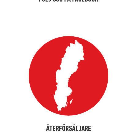
kalfkdsfköä
ÅTERFÖRSÄLJARE