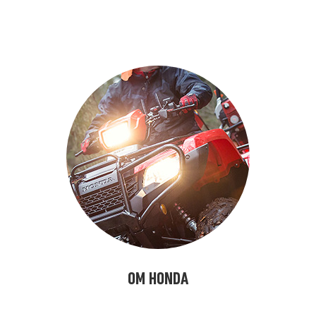
alfdjslöafjöl
OM HONDA
kjasöflajf