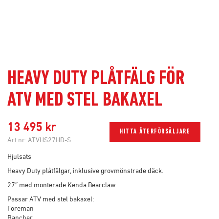
HEAVY DUTY PLÅTFÄLG FÖR
ATV MED STEL BAKAXEL
13 495 kr
HITTA ÅTERFÖRSÄLJARE
Art nr:
ATVHS27HD-S
Hjulsats
Heavy Duty plåtfälgar, inklusive grovmönstrade däck.
27″ med monterade Kenda Bearclaw.
Passar ATV med stel bakaxel:
Foreman
Rancher